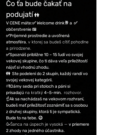
Čo ťa bude čakať na 
podujatí
 👫
V CENE máte:✅ Welcome drink🥂 a  ✅ 
občerstvenie 🍱
✅Príjemné prostredie a uvoľnená 
atmosféra
, v ktorej sa budeš cítiť pohodlne 
a prirodzene.
✅Spoznáš približne 10 – 15 ľudí vo svojej 
vekovej skupine, čo ti dáva veľa príležitostí 
nájsť si vhodnú zhodu.
👫  Ste podelení do 2 skupín, každý randí vo 
svojej vekovej kategórii.
💏
Dámy sedia pri stoloch a páni si 
prisadajú
 na kratký 
4–5-min. 
 rozhovor.
☝️
Ak sa nachádzaš na vekovom rozhraní, 
budeš mať príležitosť zoznámiť sa s osobou 
z druhej skupiny, ktorá ti je sympatická. 
Bude to na tebe. 😉
🥳Šanca na úspech je vysoká — 
v priemere 
2 zhody na jedného účastníka.