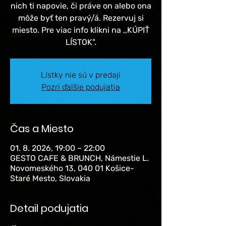
nich ti napovie, či práve on alebo ona
môže byť ten pravý/á. Rezervuj si
miesto. Pre viac info klikni na ,,KÚPIŤ
LÍSTOK".
Lístky nie sú v predaji
Pozri ďalšie podujatia
Čas a Miesto
01. 8. 2026, 19:00 – 22:00
GESTO CAFE & BRUNCH, Námestie L.
Novomeského 13, 040 01 Košice-
Staré Mesto, Slovakia
Detail podujatia