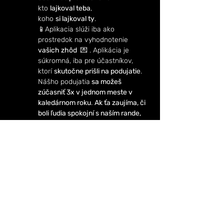
kto 
lajkoval teba
,
koho 
si lajkoval ty
.
📱Aplikacia slúži iba ako 
prostredok na vyhodnotenie 
vašich zhôd 
 💌 . Aplikácia je 
súkromná, iba pre účastníkov, 
ktorí 
skutočne prišli na podujatie
. 
Nášho podujatia
 sa možeš 
zúčasniť 3x v jednom meste v  
kaledárnom roku
. 
Ak ťa zaujíma, či 
boli ľudia spokojní s naším rande, 
pozri sa do sekcie 💬 Recenzie 
https://www.randevmeste.sk/proje
cts-7
Marek a Miška 👫❤️
Ako sa našli na Rande 
v meste
.