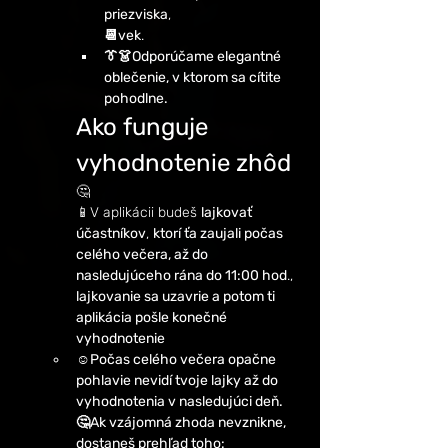
priezviska
,
📆vek
.
👔👗Odporúčame elegantné 
oblečenie, v ktorom sa cítite 
pohodlne.
Ako funguje 
vyhodnotenie zhôd 
🤔
📱V aplikácii budeš 
lajkovať 
účastníkov
, 
ktorí ťa zaujali počas 
celého večera, až do 
nasledujúceho rána do 11:00 hod
., 
lajkovanie sa uzavrie a potom ti 
aplikácia pošle konečné 
vyhodnotenie 
☺️Počas celého večera opačne 
pohlavie nevidí tvoje lajky až do 
vyhodnotenia v nasledujúci deň.
🤔Ak vzájomná zhoda nevznikne, 
dostaneš prehľad toho: