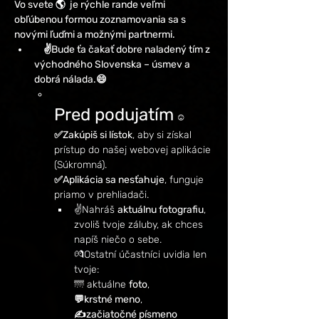
Vo svete 🌎  je rýchle rande veľmi 
obľúbenou formou zoznamovania sa s 
novými ľuďmi a možnými partnermi. 
   ✌️Bude ťa čakať dobre naladený tím z 
východného Slovenska – úsmev a 
dobrá nálada.😄
Pred podujatím
 ☺️
✅Zakúpiš si lístok
, aby si získal 
prístup do našej webovej aplikácie 
(Súkromná).
✅Aplikácia sa nesťahuje
, funguje 
priamo v prehliadači.
✌️Nahráš 
aktuálnu fotografiu
, 
zvoliš tvoje záluby, ak chces 
napíš niečo o sebe.
💏Ostatní účastníci uvidia len 
tvoje:
🌁 aktuálne 
foto
,
💬krstné meno
,
✍️začiatočné písmeno 