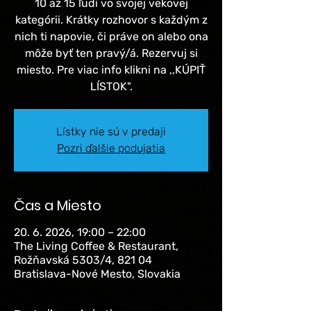
10 až 15 ľudí vo svojej vekovej
kategórii. Krátky rozhovor s každým z
nich ti napovie, či práve on alebo ona
môže byť ten pravý/á. Rezervuj si
miesto. Pre viac info klikni na ,,KÚPIŤ
LÍSTOK".
Lístky nie sú v predaji
Pozri ďalšie podujatia
Čas a Miesto
20. 6. 2026, 19:00 – 22:00
The Living Coffee & Restaurant,
Rožňavská 5303/4, 821 04
Bratislava-Nové Mesto, Slovakia