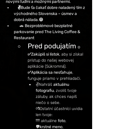
novými ľuďmi a možnými partnermi. 
   ✌️Bude ťa čakať dobre naladený tím z 
východného Slovenska – úsmev a 
dobrá nálada.😄
     🚗 
Bezproblémové bezplatné 
parkovanie pred The Living Coffee & 
Restaurant 
Pred podujatím
 ☺️
✅Zakúpiš si lístok
, aby si získal 
prístup do našej webovej 
aplikácie (Súkromná).
✅Aplikácia sa nesťahuje
, 
funguje priamo v prehliadači.
✌️Nahráš 
aktuálnu 
fotografiu
, zvoliš tvoje 
záluby, ak chces napíš 
niečo o sebe.
💏Ostatní účastníci uvidia 
len tvoje:
🌁 aktuálne 
foto
,
💬krstné meno
,