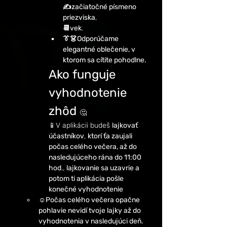
✍️začiatočné písmeno 
priezviska
,
📆vek
.
👔👗Odporúčame 
elegantné oblečenie, v 
ktorom sa cítite pohodlne.
Ako funguje 
vyhodnotenie 
zhôd 
🤔
📱V aplikácii budeš 
lajkovať 
účastníkov
, 
ktorí ťa zaujali 
počas celého večera, až do 
nasledujúceho rána do 11:00 
hod
., 
lajkovanie sa uzavrie a 
potom ti aplikácia pošle 
konečné vyhodnotenie 
☺️Počas celého večera opačne 
pohlavie nevidí tvoje lajky až do 
vyhodnotenia v nasledujúci deň.