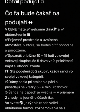
Detail podujatia
Čo ťa bude čakať na 
podujatí
 👫
V CENE máte:✅ Welcome drink🥂 a  ✅ 
občerstvenie 🍱
✅Príjemné prostredie a uvoľnená 
atmosféra
, v ktorej sa budeš cítiť pohodlne 
a prirodzene.
✅Spoznáš približne 10 – 15 ľudí vo svojej 
vekovej skupine, čo ti dáva veľa príležitostí 
nájsť si vhodnú zhodu.
👫  Ste podelení do 2 skupín, každý randí vo 
svojej vekovej kategórii.
💏
Dámy sedia pri stoloch a páni si 
prisadajú
 na kratký 
5 – 6 min. 
 rozhovor. 
🥳Šanca na úspech je vysoká — 
v priemere 
2 zhody na jedného účastníka.
Vo svete 🌎  je rýchle rande veľmi 
obľúbenou formou zoznamovania sa s 