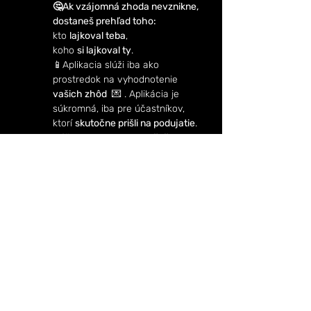
🤔Ak vzájomná zhoda nevznikne, 
dostaneš prehľad toho:
kto 
lajkoval teba
,
koho 
si lajkoval ty
.
📱Aplikacia slúži iba ako 
prostredok na vyhodnotenie 
vašich zhôd 
 💌 . Aplikácia je 
súkromná, iba pre účastníkov, 
ktorí 
skutočne prišli na podujatie
. 
Nášho podujatia
 sa možeš 
zúčasniť 3x v jednom meste v  
kaledárnom roku
. 
Ak ťa zaujíma, či 
boli ľudia spokojní s naším rande, 
pozri sa do sekcie 💬 Recenzie 
https://www.randevmeste.sk/proje
cts-7
Marek a Miška 👫❤️Ako sa našli na 
Rande v meste
.