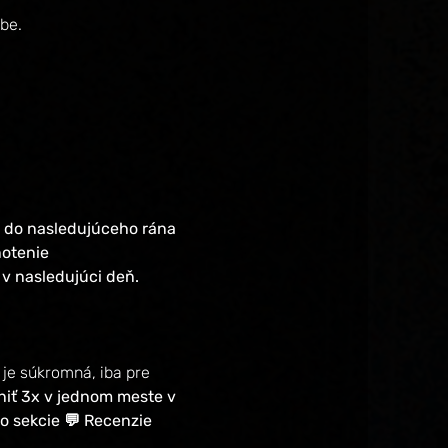
ebe.
až do nasledujúceho rána 
otenie 
 v nasledujúci deň.
a je súkromná, iba pre 
iť 3x v jednom meste v  
do sekcie 💬 Recenzie 