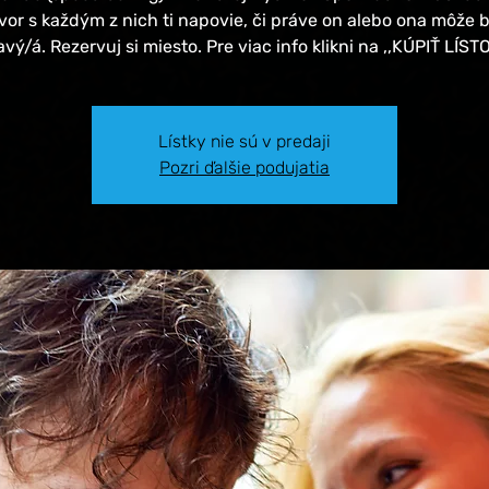
vor s každým z nich ti napovie, či práve on alebo ona môže b
avý/á. Rezervuj si miesto. Pre viac info klikni na ,,KÚPIŤ LÍSTO
Lístky nie sú v predaji
Pozri ďalšie podujatia