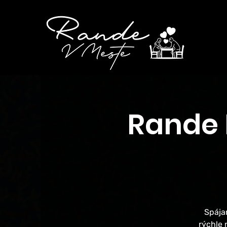
Rande 
Spája
rýchle 