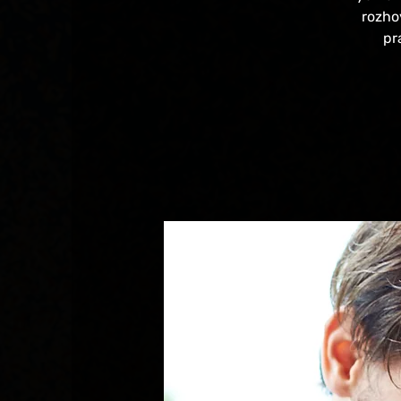
rozho
pr