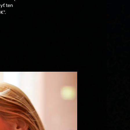
yť ten
K".