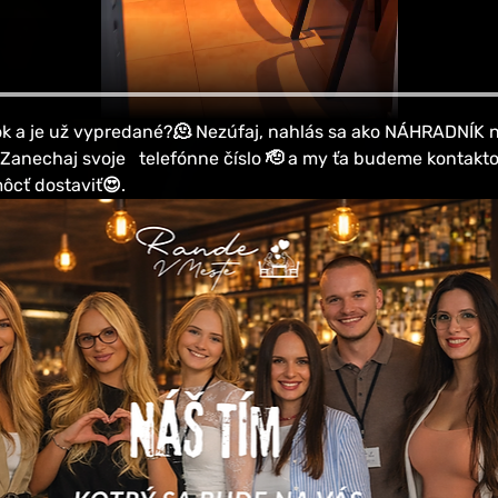
ístok a je už vypredané?🫠 Nezúfaj, nahlás sa ako NÁHRADNÍK n
 Zanechaj svoje   telefónne číslo 🫡 a my ťa budeme kontakto
ôcť dostaviť😍.