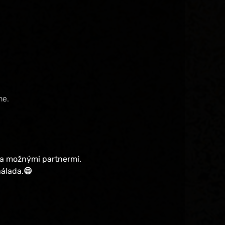
ne.
 a možnými partnermi. 
nálada.😄