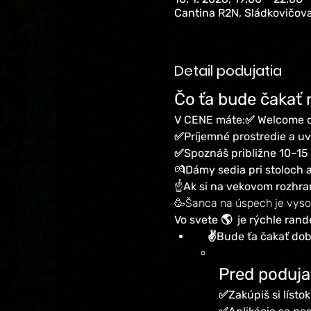
Cantina R2N, Sládkovičova
Detail podujatia
Čo ťa bude čakať 
V CENE máte:✅ Welcome dr
✅Príjemné prostredie a u
✅Spoznáš približne 10–15 
💏
Dámy sedia pri stoloch a
☝️
Ak si na vekovom rozhran
🥳Šanca na úspech je vyso
Vo svete 🌎  je rýchle ra
   ✌️Bude ťa čakať d
Pred poduja
✅Zakúpiš si lístok