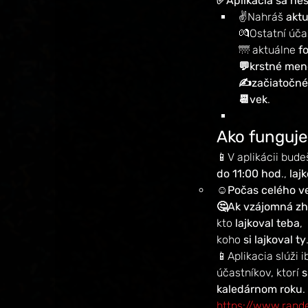
✅Aplikácia sa ne
✌️Nahráš 
aktu
💏Ostatní účas
🌁 aktuálne 
f
💬krstné men
✍️začiatočné
📆vek
.
Ako funguje
📱V aplikácii bude
do 11:00 hod
., 
laj
☺️Počas celého ve
🤔Ak vzájomná zh
kto 
lajkoval teba
,
koho 
si lajkoval ty
📱Aplikacia slúži 
účastníkov, ktorí 
s
kaledárnom roku
. 
https://www.rand