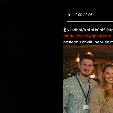
✌️Nestihol/a si si kúpiť l
randevmeste@gmail.com
.
poslednú chvíľu nebude m