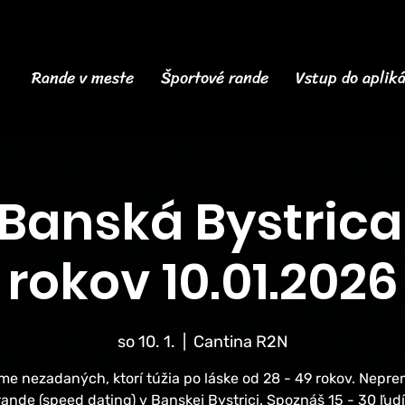
Rande v meste
Športové rande
Vstup do apliká
Banská Bystrica 
rokov 10.01.2026
so 10. 1.
  |  
Cantina R2N
me nezadaných, ktorí túžia po láske od 28 - 49 rokov. Nepre
rande (speed dating) v Banskej Bystrici. Spoznáš 15 - 30 ľudí