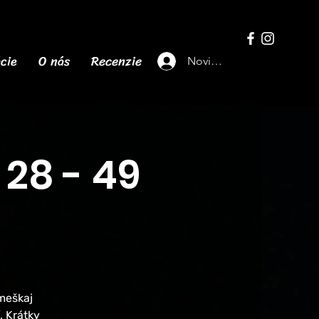
cie
O nás
Recenzie
Novinky
28 - 49
meškaj
. Krátky