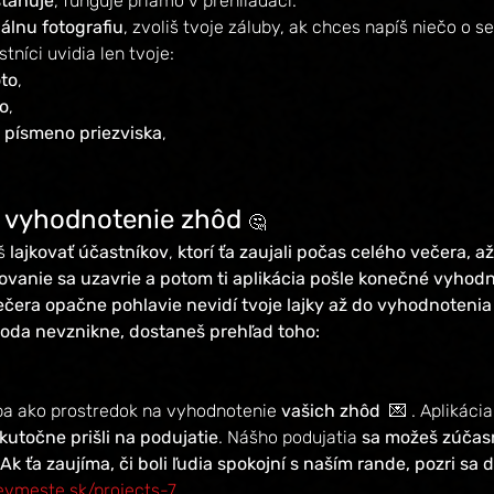
sťahuje
, funguje priamo v prehliadači.
álnu fotografiu
, zvoliš tvoje záluby, ak chces napíš niečo o s
tníci uvidia len tvoje:
oto
,
o
,
 písmeno priezviska
,
 vyhodnotenie zhôd 
🤔
š 
lajkovať účastníkov
, 
ktorí ťa zaujali počas celého večera, 
kovanie sa uzavrie a potom ti aplikácia pošle konečné vyhodn
čera opačne pohlavie nevidí tvoje lajky až do vyhodnotenia
oda nevznikne, dostaneš prehľad toho:
.
iba ako prostredok na vyhodnotenie 
vašich zhôd 
 💌 . Aplikáci
kutočne prišli na podujatie
. Nášho podujatia
 sa možeš zúčasn
Ak ťa zaujíma, či boli ľudia spokojní s naším rande, pozri sa 
evmeste.sk/projects-7