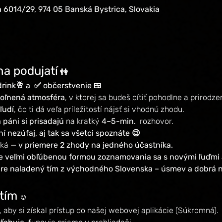
 6014/29, 974 05 Banská Bystrica, Slovakia
na podujatí
 👫
ink🥂 a  ✅ občerstvenie 🍱
voľnená atmosféra
, v ktorej sa budeš cítiť pohodlne a prirodze
ľudí
, čo ti dá veľa príležitostí nájsť si vhodnú zhodu.
 páni si prisadajú
 na kratký 
4–5-min. 
 rozhovor.
í nezúfaj, aj tak sa všetci spoznáte 😉
ká — 
v priemere 2 zhody na jedného účastníka.
nde veľmi obľúbenou formou zoznamovania sa s novými ľuďmi
obre naladený tím z východného Slovenska – úsmev a dobrá 
tím
 ☺️
, aby si získal prístup do našej webovej aplikácie (Súkromná).